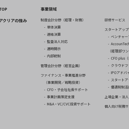
TOP
事業領域
研修サービス
制度会計分野（経理・財務）
アクリアの強み
単体決算
スタートアップ
連結決算
ベンチャー
監査法人対応
AccounTech
適時開示
（経理部ワン
内部統制
CFO pl
クラウドフ
管理会計分野（経営企画）
IPOアドバ
ファイナンス・事業推進分野
スタートア
（事業開発／戦略投資）
優遇税制活
CFO・子会社社長サポート
上場企業・法人
事業計画策定支援
M&A・VC/CVC投資サポート
個人向け税務サ