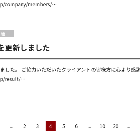
o.jp/company/members/…
共通
を更新しました
ました。 ご協力いただいたクライアントの皆様方に心より感
jp/result/…
...
2
3
4
5
6
...
10
20
...