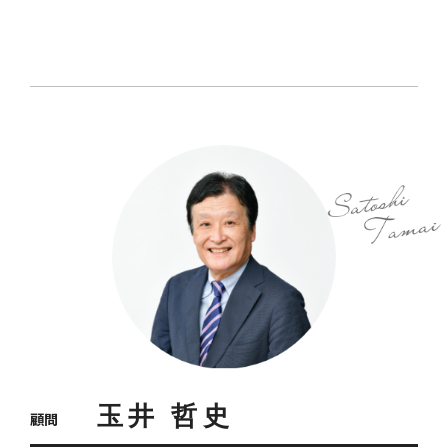
玉井 哲史
顧問